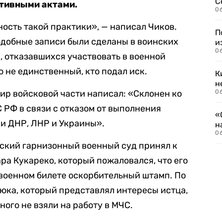
С
ативными актами.
06
ность такой практики», — написал Чиков.
П
одобные записи были сделаны в воинских
и
06
 отказавшихся участвовать в военной
о не единственный, кто подал иск.
К
н
ир войсковой части написал: «Склонен ко
06
С РФ в связи с отказом от выполнения
«
и ДНР, ЛНР и Украины».
н
06
анский гарнизонный военный суд принял к
ра Кукареко, который пожаловался, что его
в военном билете оскорбительный штамп. По
юка, который представлял интересы истца,
ного не взяли на работу в МЧС.