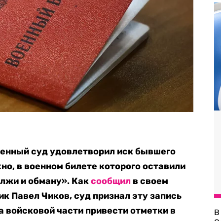
оенный суд удовлетворил иск бывшего
о, в военном билете которого оставили
о лжи и обману». Как
сообщил
в своем
к Павел Чиков, суд признал эту запись
а войсковой части привести отметки в
В