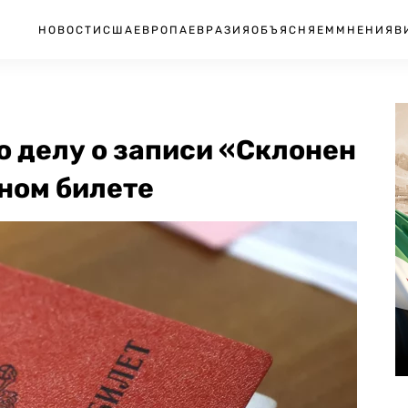
НОВОСТИ
США
ЕВРОПА
ЕВРАЗИЯ
ОБЪЯСНЯЕМ
МНЕНИЯ
В
о делу о записи «Склонен
нном билете