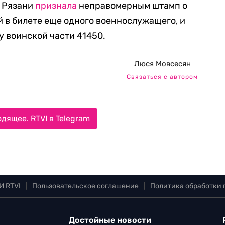
в Рязани
признала
неправомерным штамп о
 в билете еще одного военнослужащего, и
 воинской части 41450.
Люся Мовсесян
Связаться с автором
дящее. RTVI в Telegram
И RTVI
|
Пользовательское соглашение
|
Политика обработки
Достойные новости