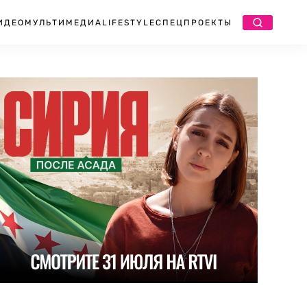
ИДЕО
МУЛЬТИМЕДИА
LIFESTYLE
СПЕЦПРОЕКТЫ