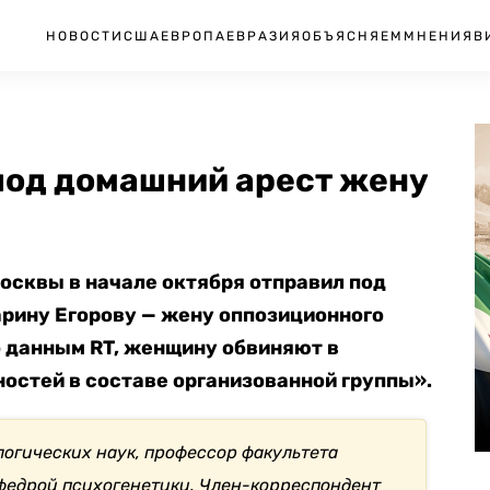
НОВОСТИ
США
ЕВРОПА
ЕВРАЗИЯ
ОБЪЯСНЯЕМ
МНЕНИЯ
В
под домашний арест жену
осквы в начале октября отправил под
рину Егорову — жену оппозиционного
о данным RT, женщину обвиняют в
остей в составе организованной группы».
логических наук, профессор факультета
федрой психогенетики. Ч
лен-корреспондент