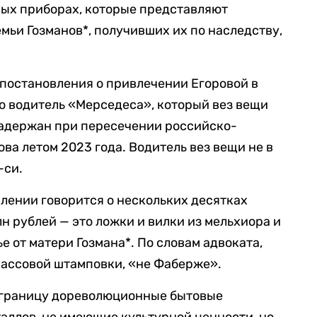
ных приборах, которые представляют
мьи Гозманов*, получивших их по наследству,
 постановления о привлечении Егоровой в
то водитель «Мерседеса», который вез вещи
 задержан при пересечении российско-
ва летом 2023 года. Водитель вез вещи не в
-си.
влении говорится о нескольких десятках
н рублей — это ложки и вилки из мельхиора и
е от матери Гозмана*. По словам адвоката,
массовой штамповки, «не Фаберже».
а границу дореволюционные бытовые