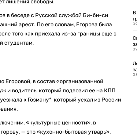
лет лишения свободы.
В
в в беседе с Русской службой Би-би-си
г
ашний арест. По его словам, Егорова была
09
осле того как приехала из-за границы еще в
С
ий студентам.
з
0
Л
з
0
мо Егоровой, в состав «организованной
уж и водитель, который подвозил ее на КПП
уезжала к Гозману*, который уехал из России
ования.
ключении, «культурные ценности», в
горову, — это «кухонно-бытовая утварь».