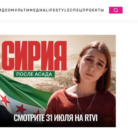
ИДЕО
МУЛЬТИМЕДИА
LIFESTYLE
СПЕЦПРОЕКТЫ