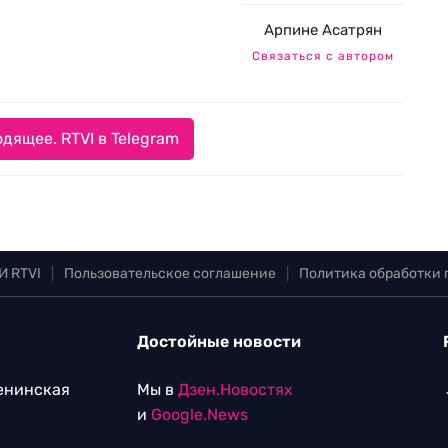
Арпине Асатрян
Связаться с автором
дящее. RTVI в Telegram
И RTVI
|
Пользовательское соглашение
|
Политика обработки
Достойные новости
Ленинская
Мы в
Дзен.Новостях
и
Google.News