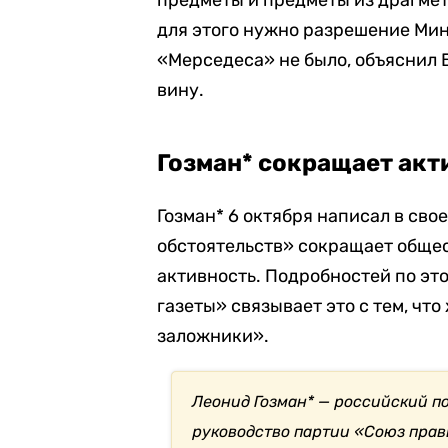
предметы и предметы из драгмет
для этого нужно разрешение Мин
«Мерседеса» не было, объяснил 
вину.
Гозман* сокращает акт
Гозман* 6 октября написал в сво
обстоятельств» сокращает обще
активность. Подробностей по эт
газеты» связывает это с тем, чт
заложники».
Леонид Гозман* — российский п
руководство партии «Союз прав