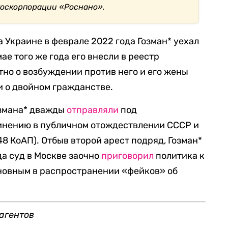
госкорпорации «Роснано».
 Украине в феврале 2022 года Гозман* уехал
мае того же года его внесли в реестр
стно о возбуждении против него и его жены
и о двойном гражданстве.
озмана* дважды
отправляли
под
инению в публичном отождествлении СССР и
48 КоАП). Отбыв второй арест подряд, Гозман*
да суд в Москве заочно
приговорил
политика к
виновным в распространении «фейков» об
агентов