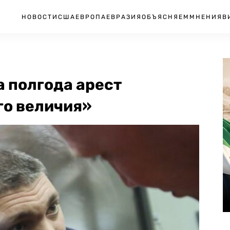
НОВОСТИ
США
ЕВРОПА
ЕВРАЗИЯ
ОБЪЯСНЯЕМ
МНЕНИЯ
В
а полгода арест
го величия»