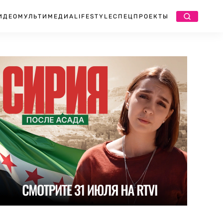
ИДЕО
МУЛЬТИМЕДИА
LIFESTYLE
СПЕЦПРОЕКТЫ