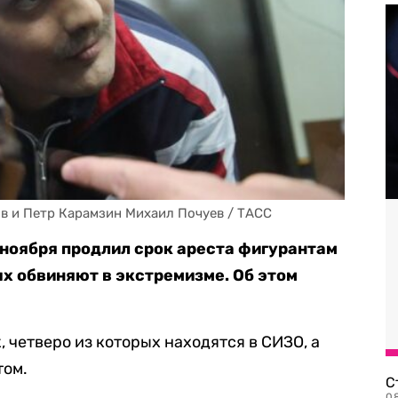
в и Петр Карамзин Михаил Почуев / ТАСС
ноября продлил срок ареста фигурантам
ых обвиняют в экстремизме. Об этом
, четверо из которых находятся в СИЗО, а
том.
С
08