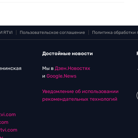
И RTVI
|
Пользовательское соглашение
|
Политика обработки
Достойные новости
Ленинская
Мы в
Дзен.Новостях
и
Google.News
Уведомление об использовании
рекомендательных технологий
vi.com
.com
tvi.com
лы