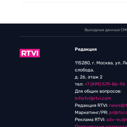
Выходные данные СМ
Редакция
115280, г. Москва, ул. 
слобода,
д. 26, этаж 2
тел:
+7 (499) 579-86-96
Для общих вопросов:
Infortvi@rtvi.com
Редакция RTVI:
news@rt
Маркетинг/PR:
pr@rtvi
Реклама RTVI:
adv-eu@r
Партнерские материа