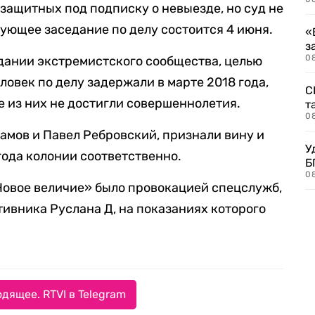
защитных под подписку о невыезде, но суд не
дующее заседание по делу состоится 4 июня.
«
з
08
дании экстремистского сообщества, целью
еловек по делу задержали в марте 2018 года,
С
 из них не достигли совершеннолетия.
т
0
тамов и Павел Ребровский, признали вину и
У
 года колонии соответственно.
Б
0
овое величие» было провокацией спецслужб,
тивника Руслана Д, на показаниях которого
дящее. RTVI в Telegram