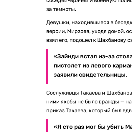
соседей-врачей и военную поли
за темноты.
Девушки, находившиеся в беседке
версии, Мирзоев, уходя домой, о
взял его, подошел к Шахбанову с
«Зайнди встал из-за стол
пистолет из левого карма
заявили свидетельницы.
Сослуживцы Такаева и Шахбанова
ними якобы не было вражды — на
приказ Такаева, который был вд
«Я сто раз мог бы убить М