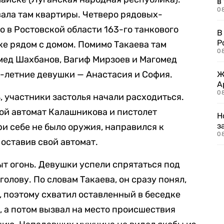
в
08
ала там квартиры. Четверо рядовых-
 в Ростовской области 163-го танкового
В
Р
ке рядом с домом. Помимо Такаева там
08
мед Шахбанов, Вагиф Мирзоев и Магомед
0-летние девушки — Анастасия и София.
Ж
А
0
, участники застолья начали расходиться.
вой автомат Калашникова и пистолет
Н
з
ри себе не было оружия, направился к
08
 оставив свой автомат.
ыт огонь. Девушки успели спрятаться под
голову. По словам Такаева, он сразу понял,
, поэтому схватил оставленный в беседке
, а потом вызвал на место происшествия