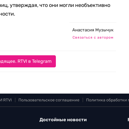
иц, утверждая, что они могли необъективно
ности.
Анастасия Музычук
Связаться с автором
дящее. RTVI в Telegram
И RTVI
|
Пользовательское соглашение
|
Политика обработки
Достойные новости