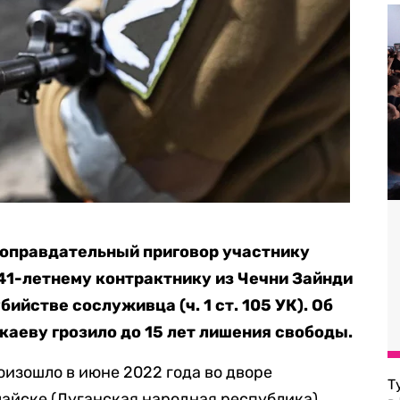
 оправдательный приговор участнику
 41-летнему контрактнику из Чечни Зайнди
бийстве сослуживца (ч. 1 ст. 105 УК). Об
аеву грозило до 15 лет лишения свободы.
оизошло в июне 2022 года во дворе
Т
айске (Луганская народная республика).