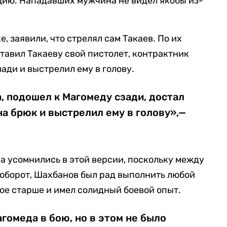
цию. Нападавших мужчина не видел якобы из-
, заявили, что стрелял сам Такаев. По их
ставил Такаеву свой пистолет, контрактник
зади и выстрелил ему в голову.
а, подошел к Магомеду сзади, достал
на брюк и выстрелил ему в голову»,—
 усомнились в этой версии, поскольку между
оборот, Шахбанов был рад выполнить любой
вое старше и имел солидный боевой опыт.
агомеда в бою, но в этом не было