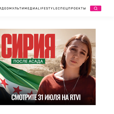
ИДЕО
МУЛЬТИМЕДИА
LIFESTYLE
СПЕЦПРОЕКТЫ