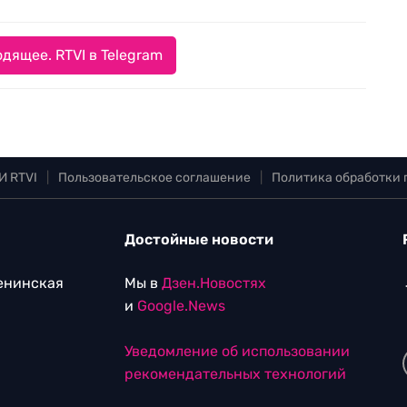
дящее. RTVI в Telegram
И RTVI
|
Пользовательское соглашение
|
Политика обработки
Достойные новости
Ленинская
Мы в
Дзен.Новостях
и
Google.News
Уведомление об использовании
рекомендательных технологий