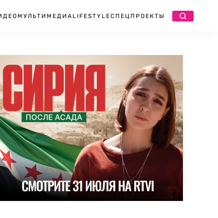
ИДЕО
МУЛЬТИМЕДИА
LIFESTYLE
СПЕЦПРОЕКТЫ