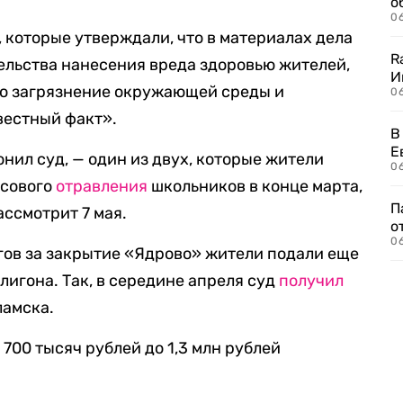
о
06
, которые утверждали, что в материалах дела
R
тельства нанесения вреда здоровью жителей,
И
то загрязнение окружающей среды и
0
вестный факт».
В
Е
нил суд, — один из двух, которые жители
06
ссового
отравления
школьников в конце марта,
П
ассмотрит 7 мая.
о
06
гов за закрытие «Ядрово» жители подали еще
лигона. Так, в середине апреля суд
получил
ламска.
 700 тысяч рублей до 1,3 млн рублей