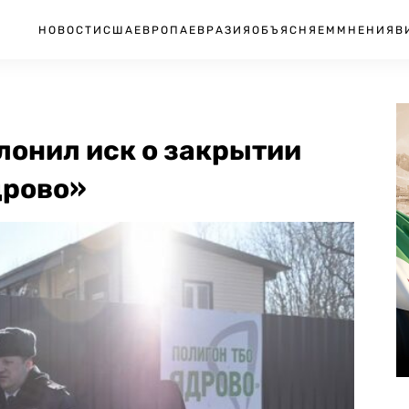
НОВОСТИ
США
ЕВРОПА
ЕВРАЗИЯ
ОБЪЯСНЯЕМ
МНЕНИЯ
В
лонил иск о закрытии
дрово»