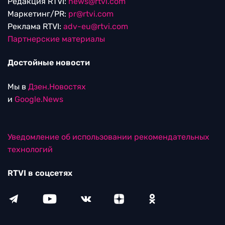
Редакция RTVI:
news@rtvi.com
Маркетинг/PR:
pr@rtvi.com
Реклама RTVI:
adv-eu@rtvi.com
Партнерские материалы
Достойные новости
Мы в
Дзен.Новостях
и
Google.News
Уведомление об использовании рекомендательных
технологий
RTVI в соцсетях