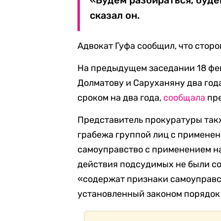
«Будем разбираться, буде
сказал он.
Адвокат Гуфа сообщил, что стор
На предыдущем заседании 18 фе
Долматову и Саруханяну два год
сроком на два года,
сообщала
пре
Представитель прокуратуры так
грабежа группой лиц с применением
самоуправство с применением наси
действия подсудимых не были с
«содержат признаки самоуправс
установленный законом порядок