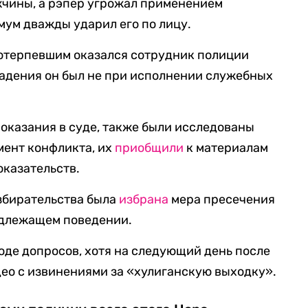
жчины, а рэпер угрожал применением
мум дважды ударил его по лицу.
потерпевшим оказался сотрудник полиции
падения он был не при исполнении служебных
показания в суде, также были исследованы
мент конфликта, их
приобщили
к материалам
оказательств.
азбирательства была
избрана
мера пресечения
адлежащем поведении.
оде допросов, хотя на следующий день после
ео с извинениями за «хулиганскую выходку».