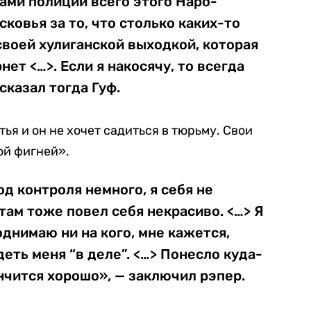
ами полиции всего этого Наро-
ковья за то, что столько каких-то
воей хулиганской выходкой, которая
нет <…>. Если я накосячу, то всегда
сказал тогда Гуф.
тья и он не хочет садиться в тюрьму. Свои
ой фигней».
д контроля немного, я себя не
там тоже повел себя некрасиво. <…> Я
однимаю ни на кого, мне кажется,
еть меня “в деле”. <…> Понесло куда-
ончится хорошо», — заключил рэпер.