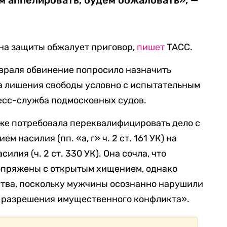
м аппелировать, будем обжаловать», —
она защиты обжалует приговор,
пишет
ТАСС.
враля обвинение попросило назначить
а лишения свободы условно с испытательным
сс-служба подмосковных судов.
же потребовала переквалифицировать дело с
 насилия (пп. «а, г» ч. 2 ст. 161 УК) на
лия (ч. 2 ст. 330 УК). Она сочла, что
опряжены с открытым хищением, однако
тва, поскольку мужчины осознанно нарушили
 разрешения имущественного конфликта».