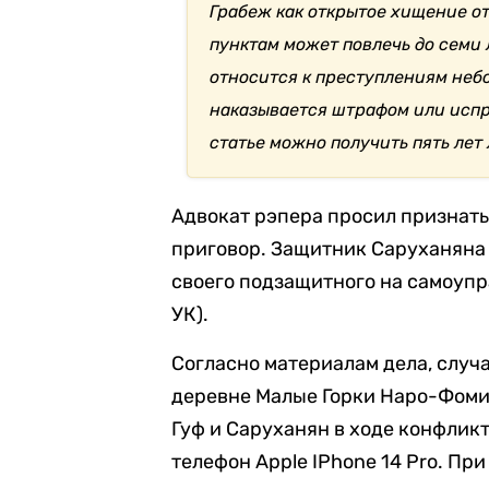
Грабеж как открытое хищение о
пунктам может повлечь до семи
относится к преступлениям неб
наказывается штрафом или исп
статье можно получить пять лет
Адвокат рэпера просил признат
приговор. Защитник Саруханяна
своего подзащитного на самоупра
УК).
Согласно материалам дела, случа
деревне Малые Горки Наро-Фомин
Гуф и Саруханян в ходе конфлик
телефон Apple IPhone 14 Pro. Пр