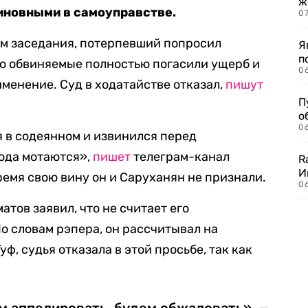
ж
иновными в самоуправстве.
0
ом заседания, потерпевший попросил
Я
п
что обвиняемые полностью погасили ущерб и
0
менение. Суд в ходатайстве отказал,
пишут
П
о
06
я в содеянном и извинился перед
юда мотаются»,
пишет
телеграм-канал
R
И
ремя свою вину он и Саруханян не признали.
0
тов заявил, что не считает его
о словам рэпера, он рассчитывал на
ф, судья отказала в этой просьбе, так как