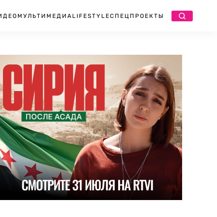
ИДЕО
МУЛЬТИМЕДИА
LIFESTYLE
СПЕЦПРОЕКТЫ