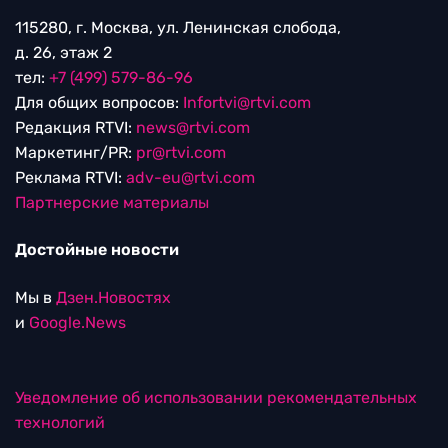
115280, г. Москва, ул. Ленинская слобода,
д. 26, этаж 2
тел:
+7 (499) 579-86-96
Для общих вопросов:
Infortvi@rtvi.com
Редакция RTVI:
news@rtvi.com
Маркетинг/PR:
pr@rtvi.com
Реклама RTVI:
adv-eu@rtvi.com
Партнерские материалы
Достойные новости
Мы в
Дзен.Новостях
и
Google.News
Уведомление об использовании рекомендательных
технологий