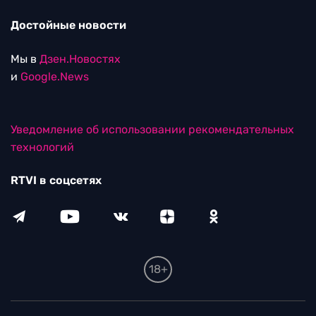
Достойные новости
Мы в
Дзен.Новостях
и
Google.News
Уведомление об использовании рекомендательных
технологий
RTVI в соцсетях
18+