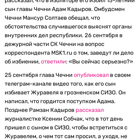
рассказал, что в изоляторе его избил 15-летний
сын главы Чечни Адам Кадыров. Омбудсмен
Чечни Мансур Солтаев обещал, что
обстоятельства случившегося выяснят органы
внутренних дел республики. 26 сентября в
дежурной части СК Чечни на вопрос
корреспондента MSK1.ru о том, заведут ли дело
об избиении,
ответили
: «Вы сейчас серьезно?»
25 сентября глава Чечни
опубликовал
в своем
телеграм-канале видео того, как его сын
избивает Журавеля в грозненском СИЗО. Он
написал, что гордится поступком Адама.
Позднее Рамзан Кадыров
рассказал
журналистке Ксении Собчак, что в тот день
пришел с сыном в СИЗО, чтобы встретиться с
Журавелем, о чем тот сам просил, а уходя, не