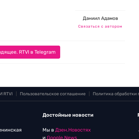
Даниил Адамов
Связаться с автором
дящее. RTVI в Telegram
И RTVI
|
Пользовательское соглашение
|
Политика обработки
Достойные новости
Ленинская
Мы в
Дзен.Новостях
и
Google.News