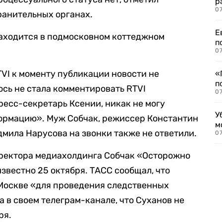
р
07
ранительных органах.
Е
 находится в подмосковном коттеджном
п
07
TVI к моменту публикации новости не
«
п
ось не стала комментировать RTVI
07
ресс-секретарь Ксении, никак не могу
У
рмацию». Муж Собчак, режиссер Константин
м
дмила Нарусова на звонки также не ответили.
07
ректора медиахолдинга Собчак «Осторожно
звестно 25 октября. ТАСС сообщал, что
 Москве «для проведения следственных
 в своем телеграм-канале, что Суханов не
ря.