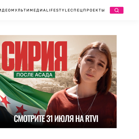
ИДЕО
МУЛЬТИМЕДИА
LIFESTYLE
СПЕЦПРОЕКТЫ