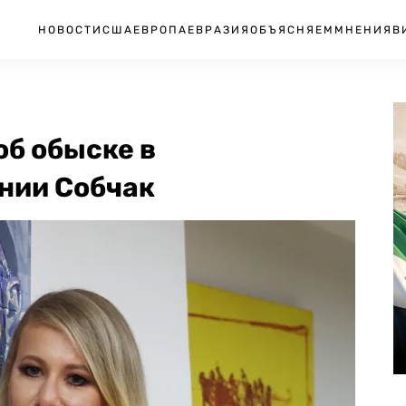
НОВОСТИ
США
ЕВРОПА
ЕВРАЗИЯ
ОБЪЯСНЯЕМ
МНЕНИЯ
В
об обыске в
нии Собчак