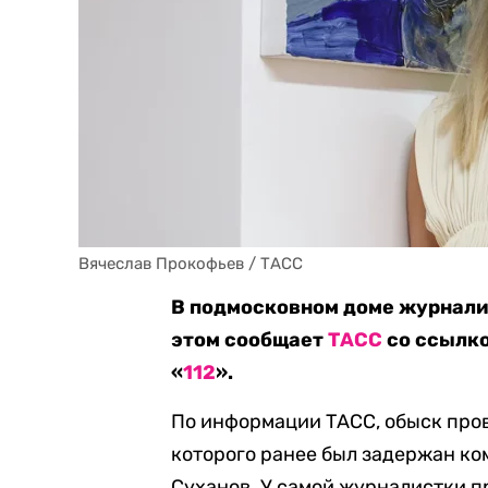
Вячеслав Прокофьев / ТАСС
В подмосковном доме журнали
этом сообщает
ТАСС
со ссылко
«
112
».
По информации ТАСС, обыск пров
которого ранее был задержан к
Суханов. У самой журналистки п