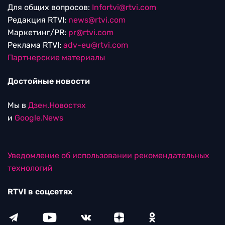
Для общих вопросов:
Infortvi@rtvi.com
Редакция RTVI:
news@rtvi.com
Маркетинг/PR:
pr@rtvi.com
Реклама RTVI:
adv-eu@rtvi.com
Партнерские материалы
Достойные новости
Мы в
Дзен.Новостях
и
Google.News
Уведомление об использовании рекомендательных
технологий
RTVI в соцсетях