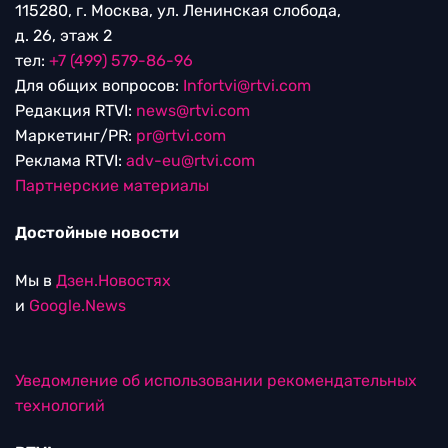
115280, г. Москва, ул. Ленинская слобода,
д. 26, этаж 2
тел:
+7 (499) 579-86-96
Для общих вопросов:
Infortvi@rtvi.com
Редакция RTVI:
news@rtvi.com
Маркетинг/PR:
pr@rtvi.com
Реклама RTVI:
adv-eu@rtvi.com
Партнерские материалы
Достойные новости
Мы в
Дзен.Новостях
и
Google.News
Уведомление об использовании рекомендательных
технологий