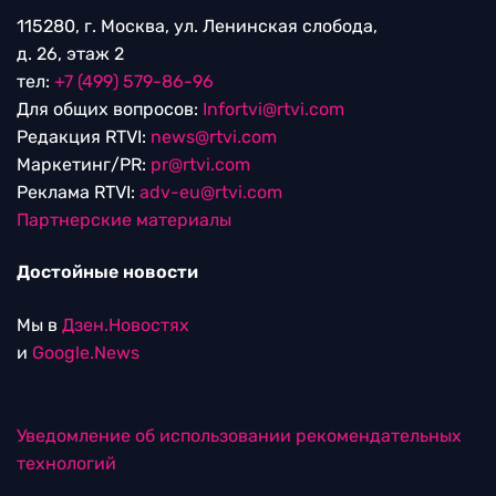
115280, г. Москва, ул. Ленинская слобода,
д. 26, этаж 2
тел:
+7 (499) 579-86-96
Для общих вопросов:
Infortvi@rtvi.com
Редакция RTVI:
news@rtvi.com
Маркетинг/PR:
pr@rtvi.com
Реклама RTVI:
adv-eu@rtvi.com
Партнерские материалы
Достойные новости
Мы в
Дзен.Новостях
и
Google.News
Уведомление об использовании рекомендательных
технологий