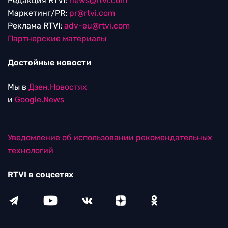
Редакция RTVI:
news@rtvi.com
Маркетинг/PR:
pr@rtvi.com
Реклама RTVI:
adv-eu@rtvi.com
Партнерские материалы
Достойные новости
Мы в
Дзен.Новостях
и
Google.News
Уведомление об использовании рекомендательных
технологий
RTVI в соцсетях