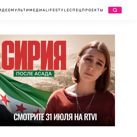
ИДЕО
МУЛЬТИМЕДИА
LIFESTYLE
СПЕЦПРОЕКТЫ