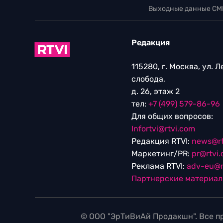
Выходные данные СМ
Редакция
115280, г. Москва, ул. 
слобода,
д. 26, этаж 2
тел:
+7 (499) 579-86-96
Для общих вопросов:
Infortvi@rtvi.com
Редакция RTVI:
news@rt
Маркетинг/PR:
pr@rtvi
Реклама RTVI:
adv-eu@r
Партнерские материа
© ООО "ЭрТиВиАй Продакшн". Все пр