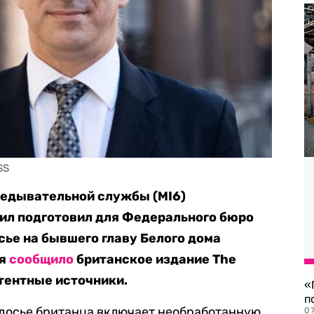
SS
ведывательной службы (MI6)
ил подготовил для Федерального бюро
сье на бывшего главу Белого дома
ая
сообщило
британское издание The
етентные источники.
«
п
е досье британца включает необработанную
07