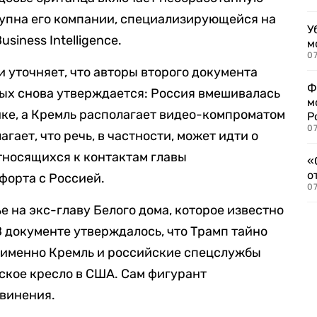
тупна его компании, специализирующейся на
У
iness Intelligence.
м
07
 уточняет, что авторы второго документа
Ф
рых снова утверждается: Россия вмешивалась
м
ке, а Кремль располагает видео-компроматом
Р
07
агает, что речь, в частности, может идти о
тносящихся к контактам главы
«
о
форта с Россией.
07
е на экс-главу Белого дома, которое известно
 документе утверждалось, что Трамп тайно
ы именно Кремль и российские спецслужбы
ское кресло в США. Сам фигурант
бвинения.