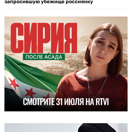
запросившую убежище россиянку