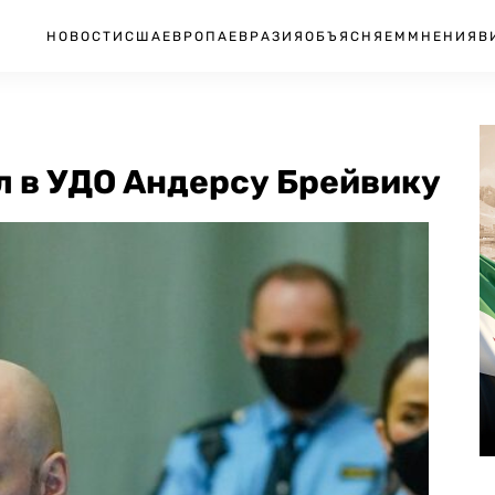
НОВОСТИ
США
ЕВРОПА
ЕВРАЗИЯ
ОБЪЯСНЯЕМ
МНЕНИЯ
В
л в УДО Андерсу Брейвику