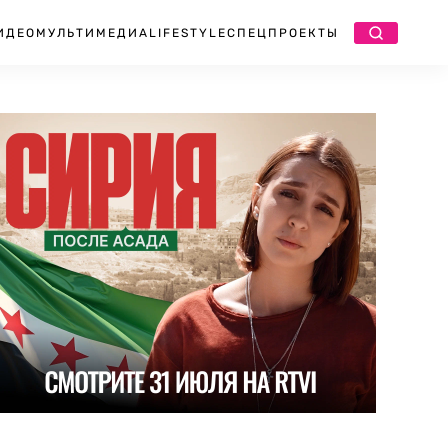
ИДЕО
МУЛЬТИМЕДИА
LIFESTYLE
СПЕЦПРОЕКТЫ