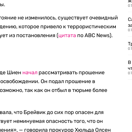
ж
ты.
0
тояние не изменилось, существует очевидный
С
з
ведению, которое привело к террористическим
0
ует из постановления (
цитата
по ABC News).
Т
07
В
ч
оде Шиен
начал
рассматривать прошение
07
 освобождении. Он подал прошение в
возможно, так как он отбыл в тюрьме более
ала, что Брейвик до сих пор опасен для
ует неминуемая опасность того, что он
ения», — говорила прокурор Хюльда Олсен