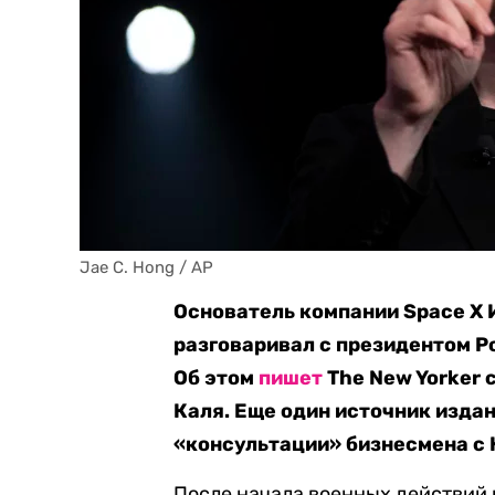
Jae C. Hong / AP
Основатель компании Space X 
разговаривал с президентом 
Об этом
пишет
The New Yorker 
Каля. Еще один источник издан
«консультации» бизнесмена с
После начала военных действий 