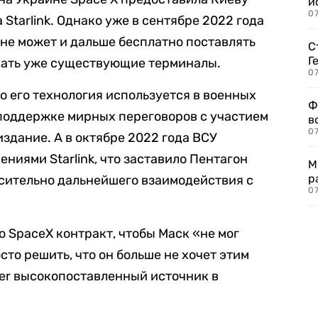
и
0
Starlink. Однако уже в сентябре 2022 года
е не может и дальше бесплатно поставлять
С
Г
овать уже существующие терминалы.
07
то его технология используется в военных
Ф
к поддержке мирных переговоров с участием
в
07
здание. А в октябре 2022 года ВСУ
ниями Starlink, что заставило Пентагон
М
р
сительно дальнейшего взаимодействия с
07
о SpaceX контракт, чтобы Маск «не мог
то решить, что он больше не хочет этим
ker высокопоставленный источник в