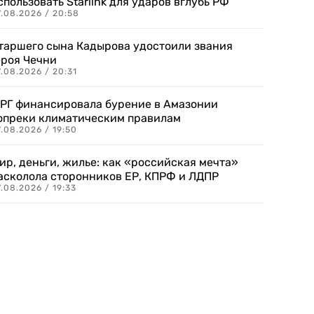
спользовать Starlink для ударов вглубь РФ
7.08.2026 / 20:58
таршего сына Кадырова удостоили звания
ероя Чечни
.08.2026 / 20:31
РГ финансировала бурение в Амазонии
опреки климатическим правилам
.08.2026 / 19:50
ир, деньги, жилье: как «российская мечта»
асколола сторонников ЕР, КПРФ и ЛДПР
.08.2026 / 19:33