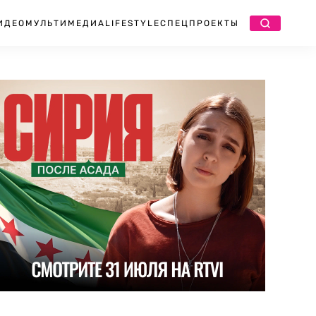
ИДЕО
МУЛЬТИМЕДИА
LIFESTYLE
СПЕЦПРОЕКТЫ