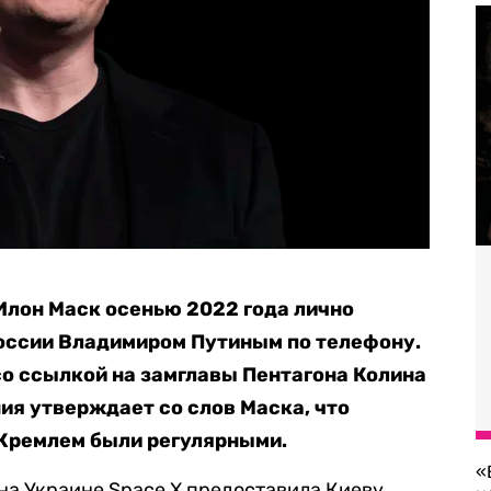
Илон Маск осенью 2022 года лично
России Владимиром Путиным по телефону.
со ссылкой на замглавы Пентагона Колина
ия утверждает со слов Маска, что
 Кремлем были регулярными.
«
на Украине Space X предоставила Киеву