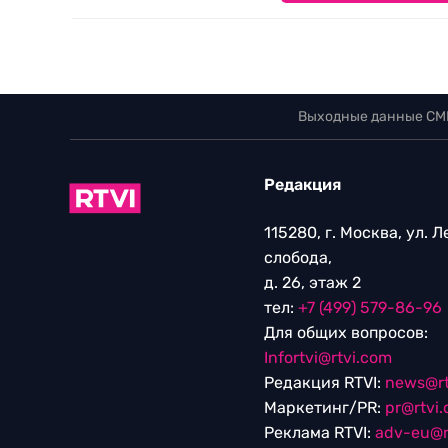
Выходные данные СМ
Редакция
115280, г. Москва, ул. 
слобода,
д. 26, этаж 2
тел:
+7 (499) 579-86-96
Для общих вопросов:
Infortvi@rtvi.com
Редакция RTVI:
news@rt
Маркетинг/PR:
pr@rtvi
Реклама RTVI:
adv-eu@r