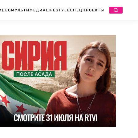
ИДЕО
МУЛЬТИМЕДИА
LIFESTYLE
СПЕЦПРОЕКТЫ