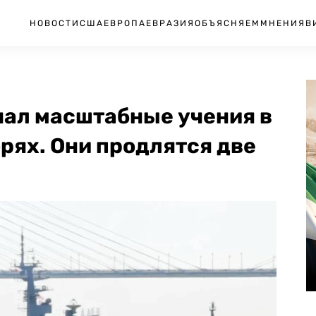
НОВОСТИ
США
ЕВРОПА
ЕВРАЗИЯ
ОБЪЯСНЯЕМ
МНЕНИЯ
В
чал масштабные учения в
рях. Они продлятся две