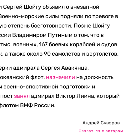
и Сергей Шойгу объявил о внезапной
Военно-морские силы подняли по тревоге в
ую степень боеготовности. Позже Шойгу
сии Владимиром Путиным о том, что в
тыс. военных, 167 боевых кораблей и судов
, а также около 90 самолетов и вертолетов.
ерки адмирала Сергея Авакянца,
оокеанский флот,
назначили
на должность
ы военно-спортивной подготовки и
 пост
занял
адмирал Виктор Лиина, который
 флотом ВМФ России.
Андрей Суворов
Связаться с автором