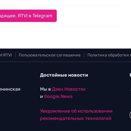
дящее. RTVI в Telegram
И RTVI
|
Пользовательское соглашение
|
Политика обработки
Достойные новости
Ленинская
Мы в
Дзен.Новостях
и
Google.News
Уведомление об использовании
рекомендательных технологий