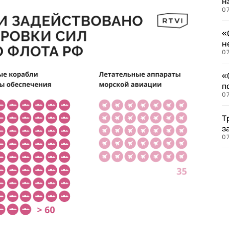
н
07
«
н
07
«
п
07
Т
з
07