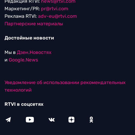
Редакция RTVI:
news@rtvi.com
Маркетинг/PR:
pr@rtvi.com
Реклама RTVI:
adv-eu@rtvi.com
Партнерские материалы
Достойные новости
Мы в
Дзен.Новостях
и
Google.News
Уведомление об использовании рекомендательных
технологий
RTVI в соцсетях