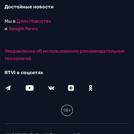
Достойные новости
Мы в
Дзен.Новостях
и
Google.News
Уведомление об использовании рекомендательных
технологий
RTVI в соцсетях
18+