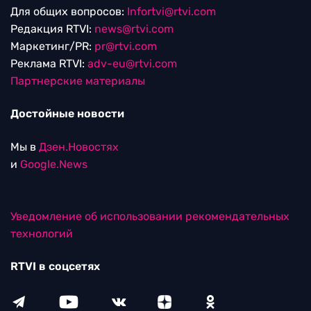
Для общих вопросов:
Infortvi@rtvi.com
Редакция RTVI:
news@rtvi.com
Маркетинг/PR:
pr@rtvi.com
Реклама RTVI:
adv-eu@rtvi.com
Партнерские материалы
Достойные новости
Мы в
Дзен.Новостях
и
Google.News
Уведомление об использовании рекомендательных
технологий
RTVI в соцсетях