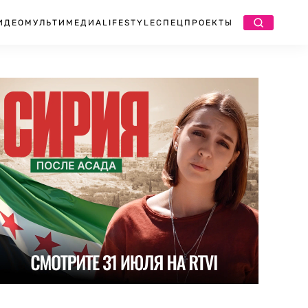
ИДЕО
МУЛЬТИМЕДИА
LIFESTYLE
СПЕЦПРОЕКТЫ