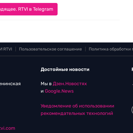
дящее. RTVI в Telegram
И RTVI
|
Пользовательское соглашение
|
Политика обработки
Достойные новости
Ленинская
Мы в
Дзен.Новостях
и
Google.News
Уведомление об использовании
рекомендательных технологий
vi.com