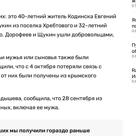
ж
0
х: это 40-летний житель Кодинска Евгений
Я
кин из поселка Хребтового и 32-летний
п
0
о. Дорофеев и Щукин ушли добровольцами,
П
о
ьи мужья или сыновья также были
06
или, что с 4 октября потеряли связь с
R
от них были получены из крымского
И
0
дышева, сообщила, что 28 сентября из
ных, включая ее мужа.
ших мы получили гораздо раньше