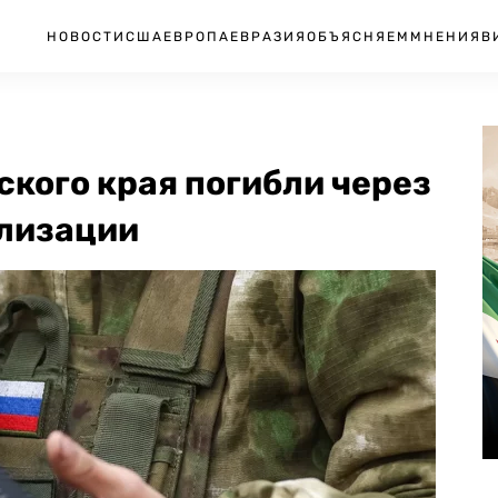
НОВОСТИ
США
ЕВРОПА
ЕВРАЗИЯ
ОБЪЯСНЯЕМ
МНЕНИЯ
В
кого края погибли через
илизации