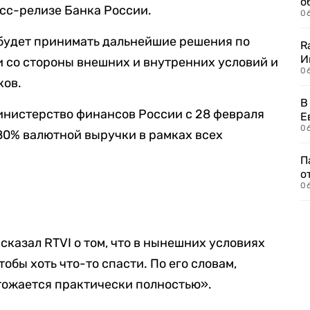
о
есс-релизе Банка России.
06
 будет принимать дальнейшие решения по
R
И
и со стороны внешних и внутренних условий и
0
ков.
В
министерство финансов России с 28 февраля
Е
06
80% валютной выручки в рамках всех
П
о
06
казал RTVI о том, что в нынешних условиях
обы хоть что-то спасти. По его словам,
тожается практически полностью».