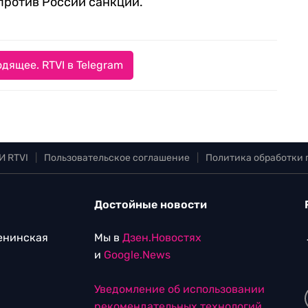
против России санкции.
дящее. RTVI в Telegram
И RTVI
|
Пользовательское соглашение
|
Политика обработки
Достойные новости
Ленинская
Мы в
Дзен.Новостях
и
Google.News
Уведомление об использовании
рекомендательных технологий