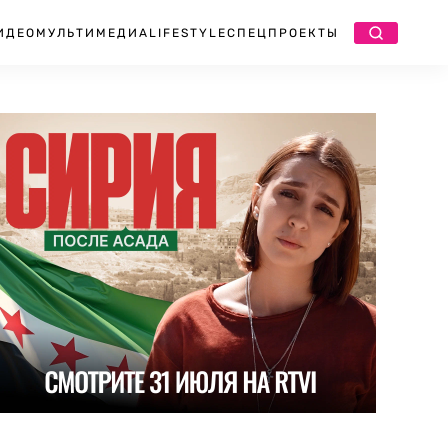
ИДЕО
МУЛЬТИМЕДИА
LIFESTYLE
СПЕЦПРОЕКТЫ