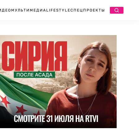
ИДЕО
МУЛЬТИМЕДИА
LIFESTYLE
СПЕЦПРОЕКТЫ