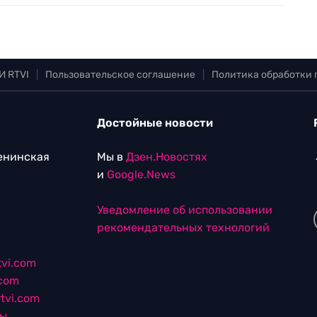
И RTVI
|
Пользовательское соглашение
|
Политика обработки
Достойные новости
Ленинская
Мы в
Дзен.Новостях
и
Google.News
Уведомление об использовании
рекомендательных технологий
vi.com
.com
tvi.com
лы