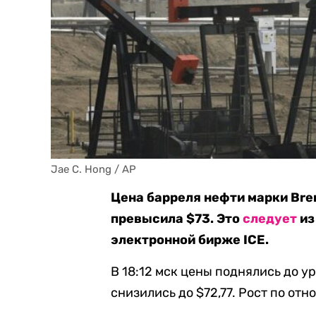
Jae C. Hong / AP
Цена барреля нефти марки Bren
превысила $73. Это
следует
из
электронной бирже ICE.
В 18:12 мск цены поднялись до уро
снизились до $72,77. Рост по от