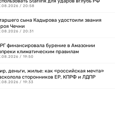
спользовать Starlink для ударов вглубь РФ
7.08.2026 / 20:58
таршего сына Кадырова удостоили звания
ероя Чечни
.08.2026 / 20:31
РГ финансировала бурение в Амазонии
опреки климатическим правилам
.08.2026 / 19:50
ир, деньги, жилье: как «российская мечта»
асколола сторонников ЕР, КПРФ и ЛДПР
.08.2026 / 19:33