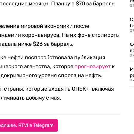
и
последние месяцы. Планку в $70 за баррель
0
С
овление мировой экономики после
Г
07
андемии коронавируса. На их фоне стоимость
падала ниже $26 за баррель.
Ф
в
07
ке нефти поспособствовала публикация
ческого агентства, которое
прогнозирует
к
М
 докризисного уровня спроса на нефть.
р
07
, страны, которые входят в ОПЕК+, включая
личивать добычу с мая.
дящее. RTVI в Telegram