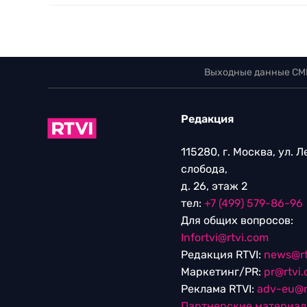
Выходные данные СМ
Редакция
115280, г. Москва, ул. 
слобода,
д. 26, этаж 2
тел:
+7 (499) 579-86-96
Для общих вопросов:
Infortvi@rtvi.com
Редакция RTVI:
news@rt
Маркетинг/PR:
pr@rtvi
Реклама RTVI:
adv-eu@r
Партнерские материа