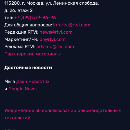
115280, г. Москва, ул. Ленинская слобода,
д. 26, этаж 2
тел:
+7 (499) 579-86-96
Для общих вопросов:
Infortvi@rtvi.com
Редакция RTVI:
news@rtvi.com
Маркетинг/PR:
pr@rtvi.com
Реклама RTVI:
adv-eu@rtvi.com
Партнерские материалы
Достойные новости
Мы в
Дзен.Новостях
и
Google.News
Уведомление об использовании рекомендательных
технологий