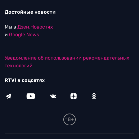
Достойные новости
Мы в
Дзен.Новостях
и
Google.News
Уведомление об использовании рекомендательных
технологий
RTVI в соцсетях
18+