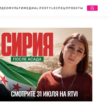
ИДЕО
МУЛЬТИМЕДИА
LIFESTYLE
СПЕЦПРОЕКТЫ