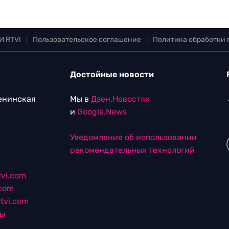
И RTVI
|
Пользовательское соглашение
|
Политика обработки
Достойные новости
Ленинская
Мы в
Дзен.Новостях
и
Google.News
Уведомление об использовании
рекомендательных технологий
vi.com
.com
tvi.com
лы