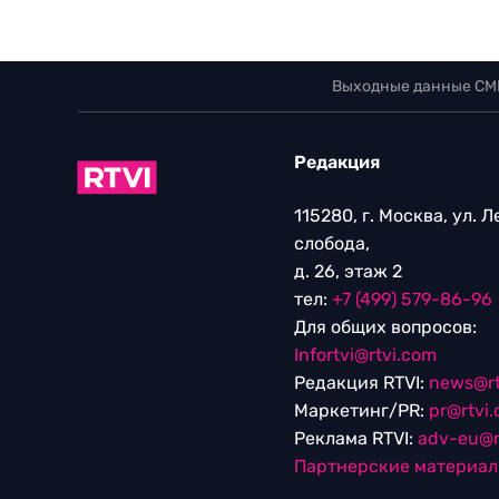
Выходные данные СМ
Редакция
115280, г. Москва, ул. 
слобода,
д. 26, этаж 2
тел:
+7 (499) 579-86-96
Для общих вопросов:
Infortvi@rtvi.com
Редакция RTVI:
news@rt
Маркетинг/PR:
pr@rtvi
Реклама RTVI:
adv-eu@r
Партнерские материа