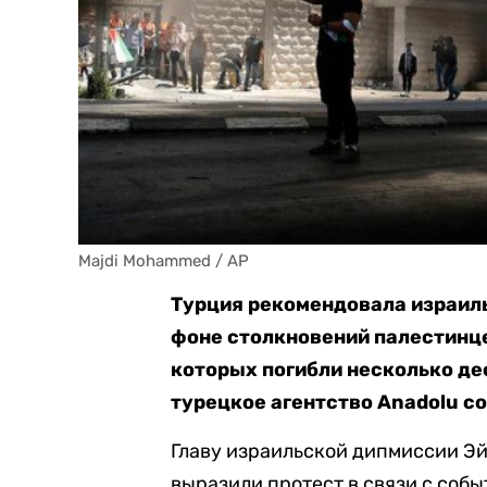
Majdi Mohammed / AP
Турция рекомендовала израиль
фоне столкновений палестинце
которых погибли несколько де
турецкое агентство Anadolu с
Главу израильской дипмиссии Эй
выразили протест в связи с собы