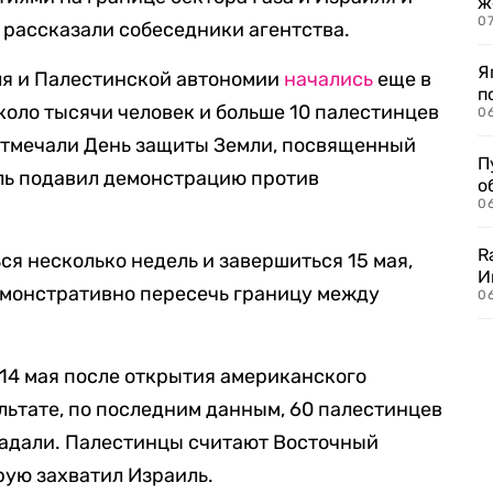
ж
0
 рассказали собеседники агентства.
Я
ля и Палестинской автономии
начались
еще в
п
коло тысячи человек и больше 10 палестинцев
0
отмечали День защиты Земли, посвященный
П
иль подавил демонстрацию против
о
06
R
я несколько недель и завершиться 15 мая,
И
емонстративно пересечь границу между
0
 14 мая после открытия американского
льтате, по последним данным, 60 палестинцев
традали. Палестинцы считают Восточный
рую захватил Израиль.