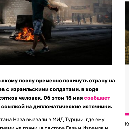
скому послу временно покинуть страну на
в с израильскими солдатами, в ходе
сятков человек. Об этом 15 мая
сообщает
о ссылкой на дипломатические источники.
тана Наза вызвали в МИД Турции, где ему
К
тиями на границе сектора Газа и Израиля и