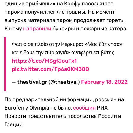
один из прибывших на Корфу пассажиров
парома получил легкие травмы. На момент
выпуска материала паром продолжает гореть.
К нему
направили
буксиры и пожарные катера.
Φωτιά σε πλοίο στην Κέρκυρα: »Μας ξύπνησαν
και είδαμε την πυρκαγιά» αναφέρει επιβάτης
https://t.co/MSgfJouFx1
pic.twitter.com/Fp6a0KM3OQ
— thestival.gr (@thestival)
February 18, 2022
По предварительной информации, россиян на
Euroferry Olympia не было,
сообщил
РИА
Новости представитель посольства России в
Греции.