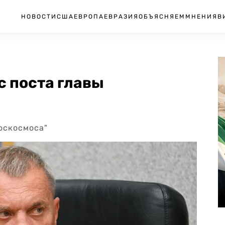
НОВОСТИ
США
ЕВРОПА
ЕВРАЗИЯ
ОБЪЯСНЯЕМ
МНЕНИЯ
В
с поста главы
оскосмоса"