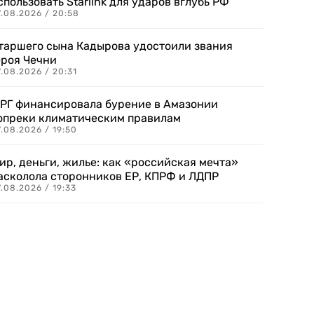
спользовать Starlink для ударов вглубь РФ
7.08.2026 / 20:58
таршего сына Кадырова удостоили звания
ероя Чечни
.08.2026 / 20:31
РГ финансировала бурение в Амазонии
опреки климатическим правилам
.08.2026 / 19:50
ир, деньги, жилье: как «российская мечта»
асколола сторонников ЕР, КПРФ и ЛДПР
.08.2026 / 19:33