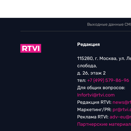
Выходные данные СМ
Редакция
115280, г. Москва, ул. 
слобода,
д. 26, этаж 2
тел:
+7 (499) 579-86-96
Для общих вопросов:
Infortvi@rtvi.com
Редакция RTVI:
news@rt
Маркетинг/PR:
pr@rtvi
Реклама RTVI:
adv-eu@r
Партнерские материа