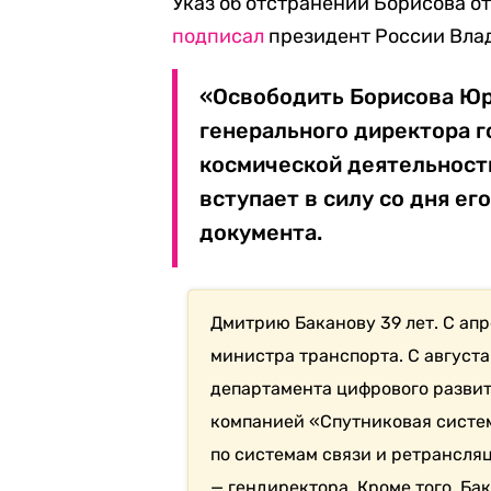
Указ об отстранении Борисова о
подписал
президент России Вла
«Освободить Борисова Юр
генерального директора 
космической деятельност
вступает в силу со дня ег
документа.
Дмитрию Баканову 39 лет. С апр
министра транспорта. С августа 
департамента цифрового развити
компанией «Спутниковая систем
по системам связи и ретрансляц
— гендиректора. Кроме того, Б