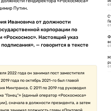
т должности гендиректора «Роскосмоса»
и
0
димир Путин.
С
ия Ивановича от должности
Г
07
государственной корпорации по
и «Роскосмос». Настоящий указ
Ф
в
о подписания», — говорится в тексте
07
М
р
07
еля 2022 года он занимал пост заместителя
2019 года по октябрь 2021-го был главой
я Минтранса. С 2011 по 2019 год руководил
а “Гонец”» (единый оператор «Роскосмоса»
ии), сначала в должности президента, а затем
аканов занимал должность главы «Почтовой