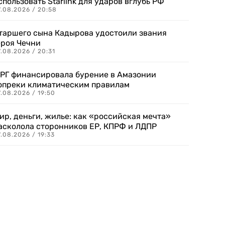
спользовать Starlink для ударов вглубь РФ
7.08.2026 / 20:58
таршего сына Кадырова удостоили звания
ероя Чечни
.08.2026 / 20:31
РГ финансировала бурение в Амазонии
опреки климатическим правилам
.08.2026 / 19:50
ир, деньги, жилье: как «российская мечта»
асколола сторонников ЕР, КПРФ и ЛДПР
.08.2026 / 19:33