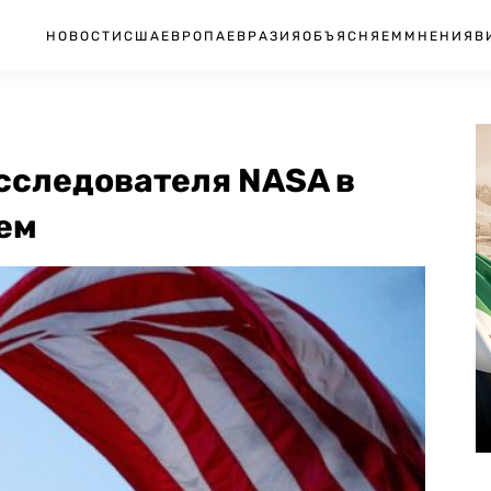
НОВОСТИ
США
ЕВРОПА
ЕВРАЗИЯ
ОБЪЯСНЯЕМ
МНЕНИЯ
В
сследователя NASA в
ем