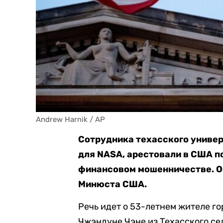
Andrew Harnik / AP
Сотрудника техасского униве
для NASA, арестовали в США п
финансовом мошенничестве. О
Минюста США.
Речь идет о 53-летнем жителе г
Чжэндуне Чэне из Техасского с