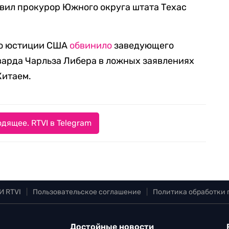
вил прокурор Южного округа штата Техас
во юстиции США
обвинило
заведующего
варда Чарльза Либера в ложных заявлениях
Китаем.
дящее. RTVI в Telegram
И RTVI
|
Пользовательское соглашение
|
Политика обработки
Достойные новости