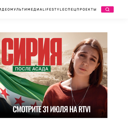
ИДЕО
МУЛЬТИМЕДИА
LIFESTYLE
СПЕЦПРОЕКТЫ