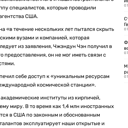
и
0
уппу специалистов, которые проводили
агентства США.
С
Г
а «в течение нескольких лет пытался скрыть
07
йскими вузами и компанией, которая
Ф
ледует из заявления, Чжэндун Чэн получил в
в
07
о предоставления, он не мог иметь связи с
стями.
М
р
спечил себе доступ к «уникальным ресурсам
07
Международной космической станции».
 академические институты из кирпичей,
ему миру. В то время как 1,4 млн иностранных
ятся в США по законным и обоснованным
талантов эксплуатирует наши открытые и