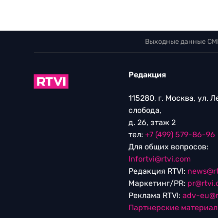
Выходные данные СМ
Редакция
115280, г. Москва, ул. 
слобода,
д. 26, этаж 2
тел:
+7 (499) 579-86-96
Для общих вопросов:
Infortvi@rtvi.com
Редакция RTVI:
news@rt
Маркетинг/PR:
pr@rtvi
Реклама RTVI:
adv-eu@r
Партнерские материа