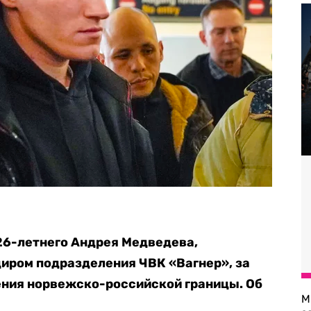
26-летнего Андрея Медведева,
иром подразделения ЧВК «Вагнер», за
ения норвежско-российской границы. Об
М