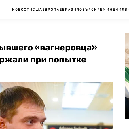
НОВОСТИ
США
ЕВРОПА
ЕВРАЗИЯ
ОБЪЯСНЯЕМ
МНЕНИЯ
В
бывшего «вагнеровца»
ржали при попытке