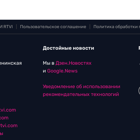
И RTVI
|
Пользовательское соглашение
|
Политика обработки
Достойные новости
Ленинская
Мы в
Дзен.Новостях
и
Google.News
Уведомление об использовании
рекомендательных технологий
vi.com
.com
tvi.com
лы