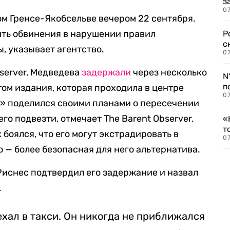
з
07
м Гренсе-Якобсельве вечером 22 сентября.
ить обвинения в нарушении правил
Р
с
, указывает агентство.
07
bserver, Медведева
задержали
через несколько
N
п
том издания, которая проходила в центре
07
» поделился своими планами о пересечении
его подвезти, отмечает The Barent Observer.
«
т
боялся, что его могут экстрадировать в
07
 — более безопасная для него альтернатива.
иснес подтвердил его задержание и назвал
.
 ехал в такси. Он никогда не приближался