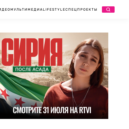
ИДЕО
МУЛЬТИМЕДИА
LIFESTYLE
СПЕЦПРОЕКТЫ