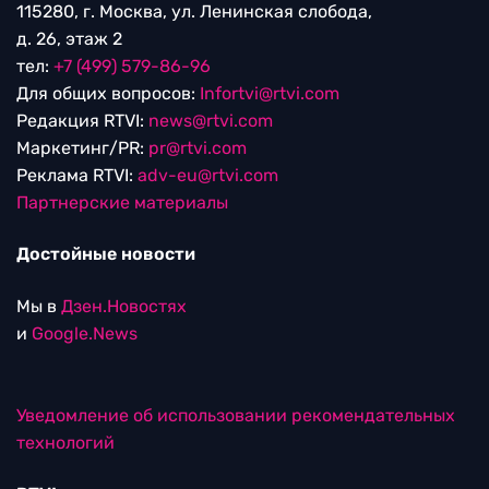
115280, г. Москва, ул. Ленинская слобода,
д. 26, этаж 2
тел:
+7 (499) 579-86-96
Для общих вопросов:
Infortvi@rtvi.com
Редакция RTVI:
news@rtvi.com
Маркетинг/PR:
pr@rtvi.com
Реклама RTVI:
adv-eu@rtvi.com
Партнерские материалы
Достойные новости
Мы в
Дзен.Новостях
и
Google.News
Уведомление об использовании рекомендательных
технологий