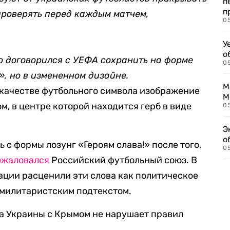
п
п
 проверять
перед каждым матчем,
0
У
о
о договорился с УЕФА сохранить на форме
0
», но в измененном дизайне.
М
 качестве футбольного символа изображение
М
, в центре которой находится герб в виде
05
Э
о
ь с формы лозунг «Героям слава!» после того,
05
ожаловался
Российский футбольный союз. В
ции расценили эти слова как политическое
 милитаристским подтекстом.
та Украины с Крымом не нарушает правил