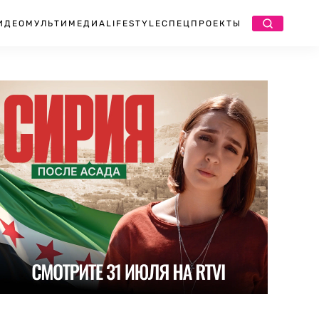
ИДЕО
МУЛЬТИМЕДИА
LIFESTYLE
СПЕЦПРОЕКТЫ