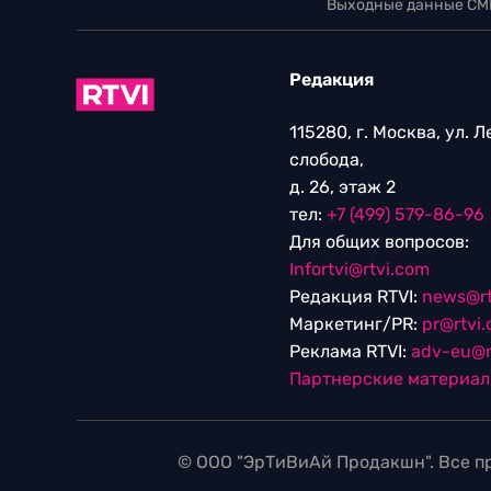
Выходные данные СМ
Редакция
115280, г. Москва, ул. 
слобода,
д. 26, этаж 2
тел:
+7 (499) 579-86-96
Для общих вопросов:
Infortvi@rtvi.com
Редакция RTVI:
news@rt
Маркетинг/PR:
pr@rtvi
Реклама RTVI:
adv-eu@r
Партнерские материа
© ООО "ЭрТиВиАй Продакшн". Все пр