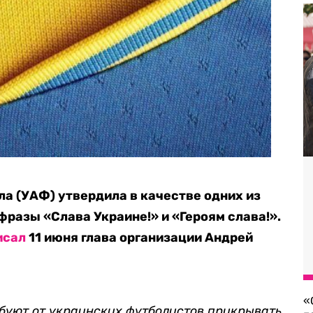
а (УАФ) утвердила в качестве одних из
разы «Слава Украине!» и «Героям слава!».
исал
11 июня глава организации Андрей
«
ебуют от украинских футболистов прикрывать