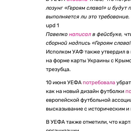
лозунг «Героям слава!» и будут
выполняется ли это требование.
upd 1
Павел
ко
написал
в фейсбуке, чт
сборной надпись «Героям слава!
Исполком УАФ также утвердил в
на форме карты Украины с Крымом
трезубца.
10 июня УЕФА
потребовала
убрат
как на новый дизайн футболки
п
европейской футбольной ассоциа
высказывание с историческим и
В УЕФА также отметили, что кар
организации.