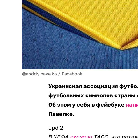
@andriy.pavelko / Facebook
Украинская ассоциация футбол
футбольных символов страны ф
Об этом у себя в фейсбуке
нап
Павелко.
upd 2
В УЕФА
сказали
ТАСС, что потр