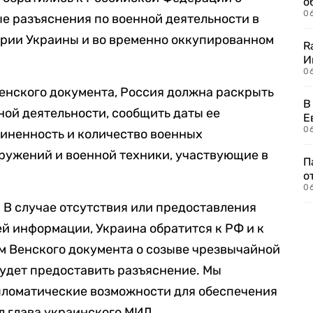
о
06
е разъяснения по военной деятельности в
ории Украины и во временно оккупированном
R
И
0
Венского документа, Россия должна раскрыть
В
ой деятельности, сообщить даты ее
Е
06
иненность и количество военных
ружений и военной техники, участвующие в
П
о
06
. В случае отсутствия или предоставления
й информации, Украина обратится к РФ и к
м Венского документа о созыве чрезвычайной
будет предоставить разъяснение. Мы
пломатические возможности для обеспечения
л глава украинского МИД.