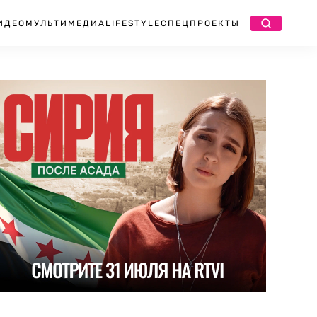
ИДЕО
МУЛЬТИМЕДИА
LIFESTYLE
СПЕЦПРОЕКТЫ