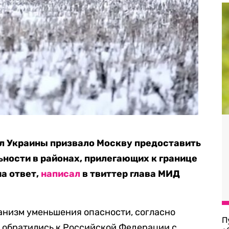
л Украины призвало Москву предоставить
ьности в районах, прилегающих к границе
на ответ,
написал
в твиттер глава МИД
низм уменьшения опасности, согласно
П
 и обратились к Российской Федерации с