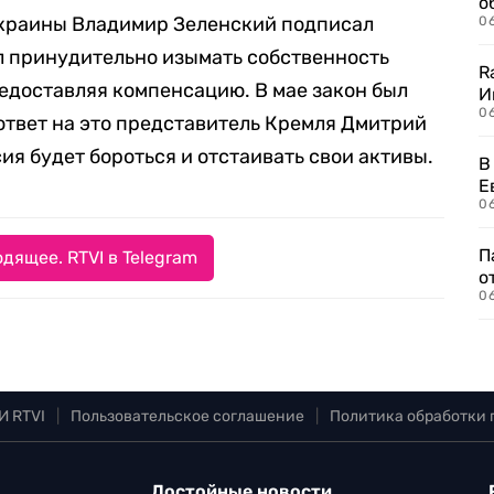
о
Украины Владимир Зеленский подписал
06
л принудительно изымать собственность
R
едоставляя компенсацию. В мае закон был
И
0
ответ на это представитель Кремля Дмитрий
ия будет бороться и отстаивать свои активы.
В
Е
06
П
дящее. RTVI в Telegram
о
06
И RTVI
|
Пользовательское соглашение
|
Политика обработки
Достойные новости