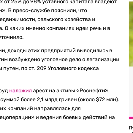
х от 25% до 98% уставного капитала владеют
». В пресс-службе пояснили, что
едвижимости, сельского хозяйства и
. О каких именно компаниях идеи речь и в
уточнило.
ии, доходы этих предприятий выводились в
тим возбуждено уголовное дело о легализации
путем, по ст. 209 Уголовного кодекса
 суд
наложил
арест на активы «Роснефти»,
уммой более 2,1 млрд гривен (около $72 млн).
тих компаний направлялась для
ецоперации» и ведения боевых действий на
П