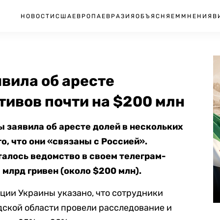
НОВОСТИ
США
ЕВРОПА
ЕВРАЗИЯ
ОБЪЯСНЯЕМ
МНЕНИЯ
В
вила об аресте
тивов почти на $200 млн
 заявила об аресте долей в нескольких
о, что они «связаны с Россией».
талось ведомство в своем телеграм-
 млрд гривен (около $200 млн).
ции Украины указано, что сотрудники
дской области провели расследование и