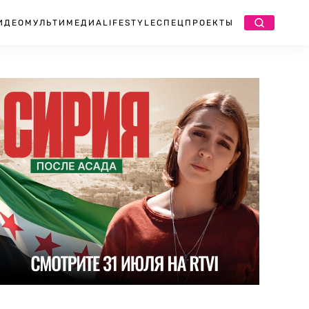
ИДЕО
МУЛЬТИМЕДИА
LIFESTYLE
СПЕЦПРОЕКТЫ