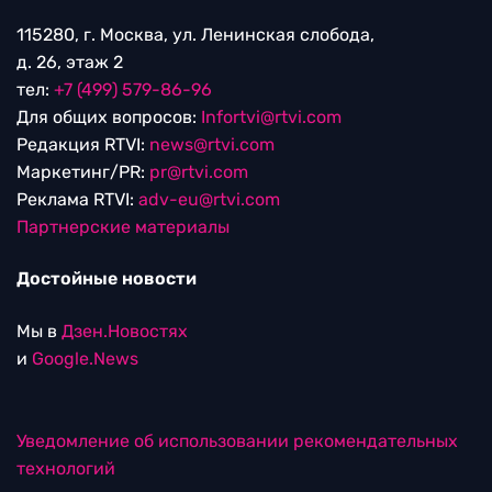
115280, г. Москва, ул. Ленинская слобода,
д. 26, этаж 2
тел:
+7 (499) 579-86-96
Для общих вопросов:
Infortvi@rtvi.com
Редакция RTVI:
news@rtvi.com
Маркетинг/PR:
pr@rtvi.com
Реклама RTVI:
adv-eu@rtvi.com
Партнерские материалы
Достойные новости
Мы в
Дзен.Новостях
и
Google.News
Уведомление об использовании рекомендательных
технологий