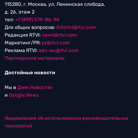
115280, г. Москва, ул. Ленинская слобода,
д. 26, этаж 2
тел:
+7 (499) 579-86-96
Для общих вопросов:
Infortvi@rtvi.com
Редакция RTVI:
news@rtvi.com
Маркетинг/PR:
pr@rtvi.com
Реклама RTVI:
adv-eu@rtvi.com
Партнерские материалы
Достойные новости
Мы в
Дзен.Новостях
и
Google.News
Уведомление об использовании рекомендательных
технологий