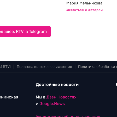
Мария Мельникова
Связаться с автором
дящее. RTVI в Telegram
И RTVI
|
Пользовательское соглашение
|
Политика обработки
Достойные новости
Ленинская
Мы в
Дзен.Новостях
и
Google.News
Уведомление об использовании