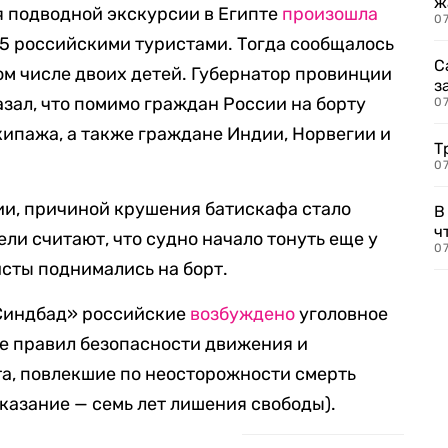
ж
емя подводной экскурсии в Египте
произошла
0
5 российскими туристами. Тогда сообщалось
С
ом числе двоих детей. Губернатор провинции
з
зал, что помимо граждан России на борту
0
кипажа, а также граждане Индии, Норвегии и
Т
07
ии, причиной крушения батискафа стало
В
ч
ли считают, что судно начало тонуть еще у
07
ристы поднимались на борт.
«Синдбад» российские
возбуждено
уголовное
ние правил безопасности движения и
а, повлекшие по неосторожности смерть
казание — семь лет лишения свободы).