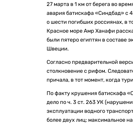
27 марта в 1 км от берега во вр
авария батискафа «Синдбад» с 4
о шести погибших россиянах, в т
Красное море Амр Ханафи расска
были пятеро египтян в составе э
Швеции.
Согласно предварительной верс
столкновение с рифом. Следовате
причала, в тот момент, когда ту
По факту крушения батискафа 
дело по ч. 3 ст. 263 УК (наруше
эксплуатации водного транспорт
более двух лиц; максимальное на