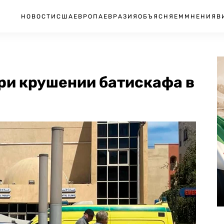
НОВОСТИ
США
ЕВРОПА
ЕВРАЗИЯ
ОБЪЯСНЯЕМ
МНЕНИЯ
В
ри крушении батискафа в