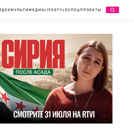
ИДЕО
МУЛЬТИМЕДИА
LIFESTYLE
СПЕЦПРОЕКТЫ