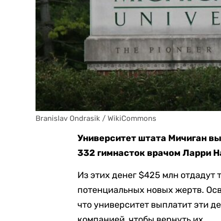
Branislav Ondrasik / WikiCommons
Университет штата Мичиган вы
332 гимнасток врачом Ларри Н
Из этих денег $425 млн отдадут 
потенциальных новых жертв. Ос
что университет выплатит эти де
компанией, чтобы вернуть их.