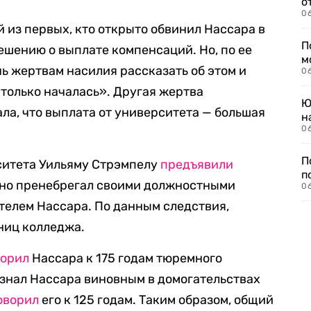
о
06
 из первых, кто открыто обвинил Нассара в
П
решению о выплате компенсаций. Но, по ее
м
очь жертвам насилия рассказать об этом и
06
только началась». Другая жертва
Ю
ла, что выплата от университета — большая
н
06
П
ситета Уильяму Стрэмпелу
предъявили
п
енно пренебрегал своими должностными
0
телем Нассара. По данным следствия,
ниц колледжа.
ворил
Нассара к 175 годам тюремного
изнал Нассара виновным в домогательствах
оворил
его к 125 годам. Таким образом, общий