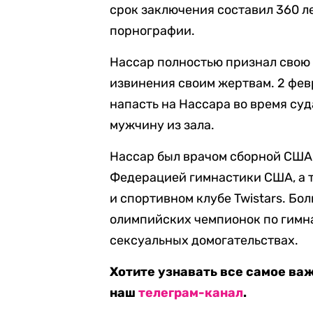
срок заключения составил 360 ле
порнографии.
Нассар полностью признал свою 
извинения своим жертвам. 2 фев
напасть на Нассара во время су
мужчину из зала.
Нассар был врачом сборной США 
Федерацией гимнастики США, а т
и спортивном клубе Twistars. Б
олимпийских чемпионок по гимна
сексуальных домогательствах.
Хотите узнавать все самое ва
наш
телеграм-канал
.