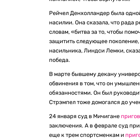
Рейчел Денхолландер была одной
насилии. Она сказала, что рада 
словам, «битва за то, чтобы пом
защитить следующее поколение, 
насильника, Линдси Лемки, сказа
победа.
В марте бывшему декану универ
обвинения в том, что он умышл
обязанностями. Он был руководи
Стрэмпел тоже домогался до уче
24 января суд в Мичигане
приго
заключения. А в феврале суд пр
еще к трем спортсменкам и
приг