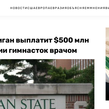
НОВОСТИ
США
ЕВРОПА
ЕВРАЗИЯ
ОБЪЯСНЯЕМ
МНЕНИЯ
В
иган выплатит $500 млн
ии гимнасток врачом