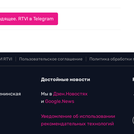
дящее. RTVI в Telegram
И RTVI
|
Пользовательское соглашение
|
Политика обработки
Достойные новости
Ленинская
Мы в
Дзен.Новостях
и
Google.News
Уведомление об использовании
рекомендательных технологий