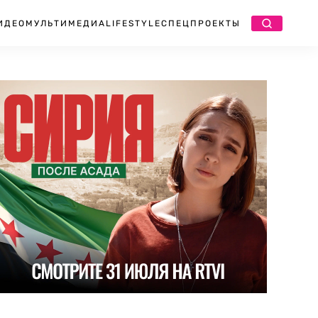
ИДЕО
МУЛЬТИМЕДИА
LIFESTYLE
СПЕЦПРОЕКТЫ