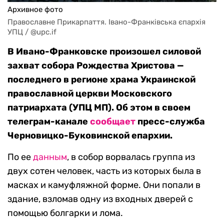
Архивное фото
Православне Прикарпаття. Івано-Франківська єпархія 
УПЦ / @upc.if
В Ивано-Франковске произошел силовой
захват собора Рождества Христова —
последнего
в регионе
храма Украинской
православной церкви Московского
патриархата (УПЦ МП). Об этом в своем
телеграм-канале
сообщает
пресс-служба
Черновицко-Буковинской епархии.
По ее
данным
, в собор ворвалась группа из
двух сотен человек, часть из которых была в
масках и камуфляжной форме. Они попали в
здание, взломав одну из входных дверей с
помощью болгарки и лома.