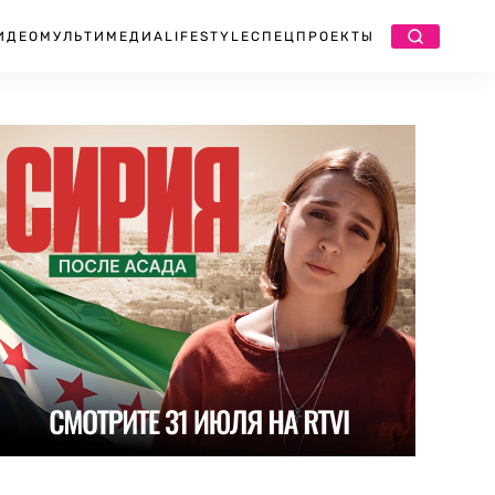
ИДЕО
МУЛЬТИМЕДИА
LIFESTYLE
СПЕЦПРОЕКТЫ