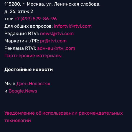
115280, г. Москва, ул. Ленинская слобода,
д. 26, этаж 2
тел:
+7 (499) 579-86-96
Для общих вопросов:
Infortvi@rtvi.com
Редакция RTVI:
news@rtvi.com
Маркетинг/PR:
pr@rtvi.com
Реклама RTVI:
adv-eu@rtvi.com
Партнерские материалы
Достойные новости
Мы в
Дзен.Новостях
и
Google.News
Уведомление об использовании рекомендательных
технологий