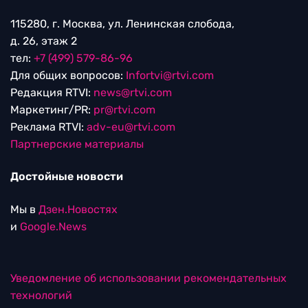
115280, г. Москва, ул. Ленинская слобода,
д. 26, этаж 2
тел:
+7 (499) 579-86-96
Для общих вопросов:
Infortvi@rtvi.com
Редакция RTVI:
news@rtvi.com
Маркетинг/PR:
pr@rtvi.com
Реклама RTVI:
adv-eu@rtvi.com
Партнерские материалы
Достойные новости
Мы в
Дзен.Новостях
и
Google.News
Уведомление об использовании рекомендательных
технологий