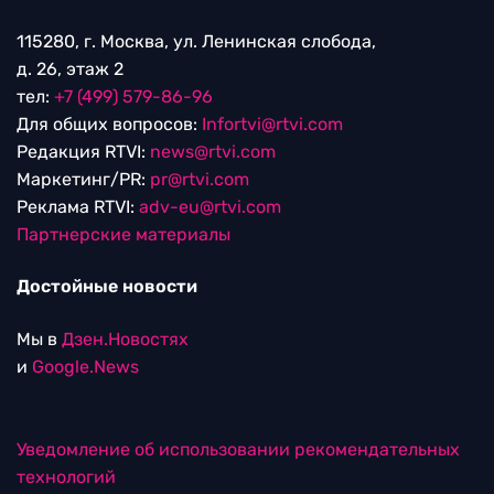
115280, г. Москва, ул. Ленинская слобода,
д. 26, этаж 2
тел:
+7 (499) 579-86-96
Для общих вопросов:
Infortvi@rtvi.com
Редакция RTVI:
news@rtvi.com
Маркетинг/PR:
pr@rtvi.com
Реклама RTVI:
adv-eu@rtvi.com
Партнерские материалы
Достойные новости
Мы в
Дзен.Новостях
и
Google.News
Уведомление об использовании рекомендательных
технологий