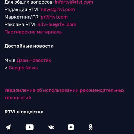
Для общих вопросов:
Infortvi@rtvi.com
Редакция RTVI:
news@rtvi.com
Маркетинг/PR:
pr@rtvi.com
Реклама RTVI:
adv-eu@rtvi.com
Партнерские материалы
Достойные новости
Мы в
Дзен.Новостях
и
Google.News
Уведомление об использовании рекомендательных
технологий
RTVI в соцсетях