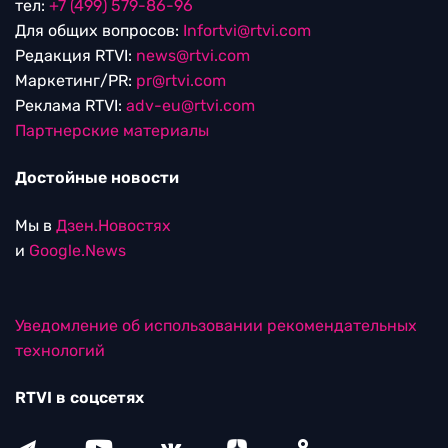
тел:
+7 (499) 579-86-96
Для общих вопросов:
Infortvi@rtvi.com
Редакция RTVI:
news@rtvi.com
Маркетинг/PR:
pr@rtvi.com
Реклама RTVI:
adv-eu@rtvi.com
Партнерские материалы
Достойные новости
Мы в
Дзен.Новостях
и
Google.News
Уведомление об использовании рекомендательных
технологий
RTVI в соцсетях