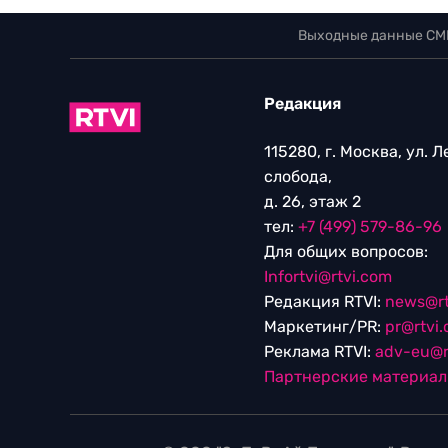
Выходные данные СМ
Редакция
115280, г. Москва, ул. 
слобода,
д. 26, этаж 2
тел:
+7 (499) 579-86-96
Для общих вопросов:
Infortvi@rtvi.com
Редакция RTVI:
news@rt
Маркетинг/PR:
pr@rtvi
Реклама RTVI:
adv-eu@r
Партнерские материа