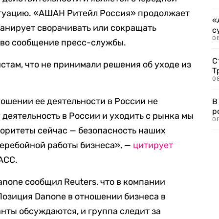
туацию. «АШАН Ритейл Россия» продолжает
«
ланирует сворачивать или сокращать
с
08
тво сообщение пресс-службы.
С
стам, что не принимали решения об уходе из
Т
08
ошении ее деятельности в России не
В
р
 деятельность в России и уходить с рынка мы
08
иоритеты сейчас — безопасность наших
перебойной работы бизнеса», —
цитирует
АСС.
anone сообщил Reuters, что в компании
Позиция Danone в отношении бизнеса в
анты обсуждаются, и группа следит за