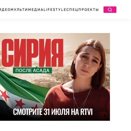
ИДЕО
МУЛЬТИМЕДИА
LIFESTYLE
СПЕЦПРОЕКТЫ