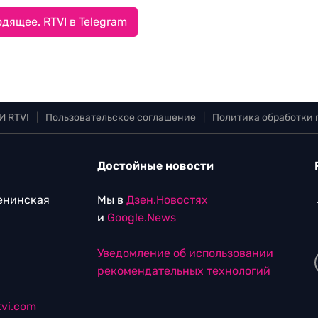
дящее. RTVI в Telegram
И RTVI
|
Пользовательское соглашение
|
Политика обработки
Достойные новости
Ленинская
Мы в
Дзен.Новостях
и
Google.News
Уведомление об использовании
рекомендательных технологий
vi.com