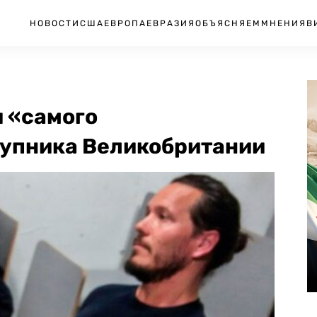
НОВОСТИ
США
ЕВРОПА
ЕВРАЗИЯ
ОБЪЯСНЯЕМ
МНЕНИЯ
В
и «самого
упника Великобритании