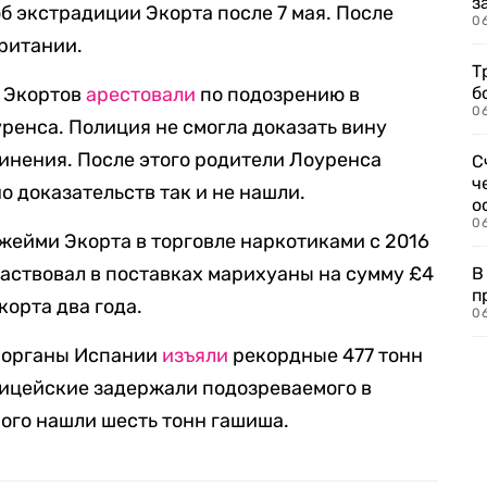
з
б экстрадиции Экорта после 7 мая. После
0
британии.
Т
и Экортов
арестовали
по подозрению в
б
0
ренса. Полиция не смогла доказать вину
винения. После этого родители Лоуренса
С
ч
о доказательств так и не нашли.
о
0
ейми Экорта в торговле наркотиками с 2016
частвовал в поставках марихуаны на сумму £4
В
п
корта два года.
0
е органы Испании
изъяли
рекордные 477 тонн
лицейские задержали подозреваемого в
рого нашли шесть тонн гашиша.