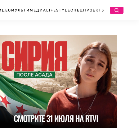
ИДЕО
МУЛЬТИМЕДИА
LIFESTYLE
СПЕЦПРОЕКТЫ